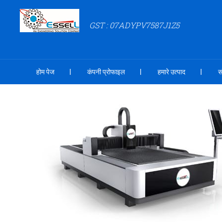
GST : 07ADYPV7587J1Z5
होम पेज
कंपनी प्रोफाइल
हमारे उत्पाद
स